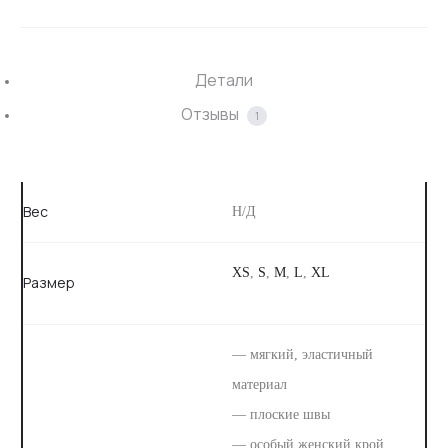
Детали
Отзывы
1
Вес
Н/Д
XS
,
S
,
M
,
L
,
XL
Размер
— мягкий, эластичный
материал
— плоские швы
— особый женский крой