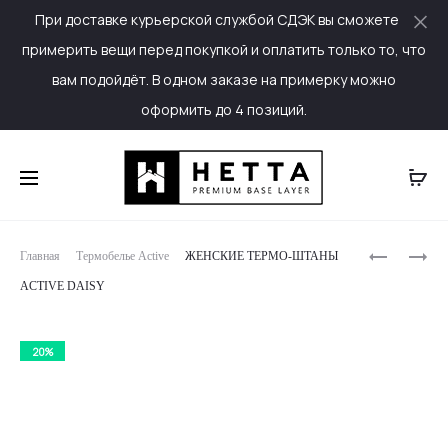
При доставке курьерской службой СДЭК вы сможете
Cl
примерить вещи перед покупкой и оплатить только то, что
вам подойдёт. В одном заказе на примерку можно
оформить до 4 позиций.
Produc
ЖЕНСКАЯ
ЖЕНСКАЯ
Главная
Термобелье Active
ЖЕНСКИЕ ТЕРМО-ШТАНЫ
ТЕРМО-
ТЕРМО-
naviga
ACTIVE DAISY
КОФТА
КОФТА
ACTIVE
ACTIVE
DAISY
WOODLAN
20%