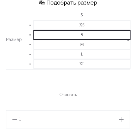
Подобрать размер
составляла
3350 ₽.
4190 ₽.
XS
S
Размер
M
L
XL
Очистить
Количество
товара
ЖЕНСКИЕ