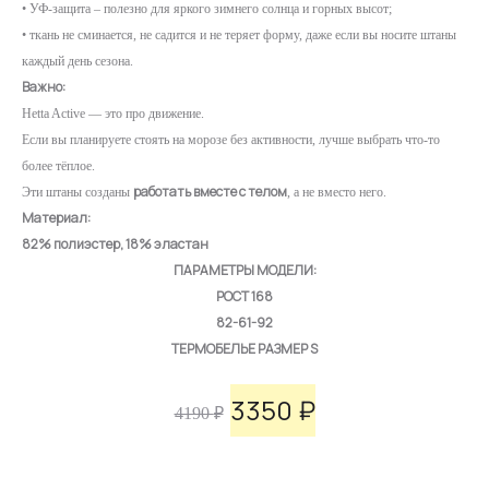
• УФ-защита – полезно для яркого зимнего солнца и горных высот;
• ткань не сминается, не садится и не теряет форму, даже если вы носите штаны
каждый день сезона.
Важно:
Hetta Active — это про движение.
Если вы планируете стоять на морозе без активности, лучше выбрать что-то
более тёплое.
работать вместе с телом
Эти штаны созданы
, а не вместо него.
Материал:
82% полиэстер, 18% эластан
ПАРАМЕТРЫ МОДЕЛИ:
РОСТ 168
82-61-92
ТЕРМОБЕЛЬЕ РАЗМЕР S
3350
₽
Первоначальная
Текущая
4190
₽
цена
цена: