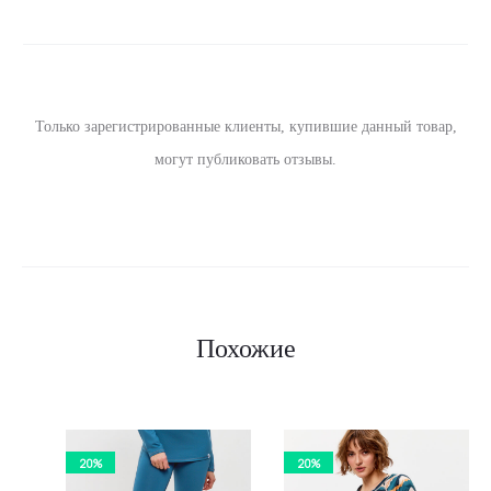
ы
в
ы
Только зарегистрированные клиенты, купившие данный товар,
могут публиковать отзывы.
Похожие
20%
20%