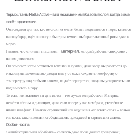
Термоштаны Hetta Active – ваш незаменимый базовый слой, когда зима
зовёт в движение.
Они созданы для тех, кто не стоит на месте: бегает, поднимается в горы, катается
на сноуборде, идёт по снегу в быстром темпе и выбирает активный ритм даже в
мороз.
материал
Главное, что отличает эти штаны, –
, который работает синхронно с
вашим движением.
Он помогает ногам оставаться тёплыми и сухими, даже когда вы разогреты до
максимума: моментально уводит влагу от кожи, сохраняет комфортную
температуру под любыми слоями, не даёт перегреться, когда вы ускоряетесь или
поднимаетесь в гору.
То есть, чем активнее вы двигаетесь – тем лучше они работают. Материал
остаётся лёгким и дышащим, даже если поверх у вас мембрана, утеплённые
штаны или флис. Никаких ограничений или ощущения «толстого слоя» – только
мягкость, эластичность и свобода шагов, приседаний и карвинга на склоне.
Особенности:
• антибактериальная обработка – свежесть даже после долгих тренировок;