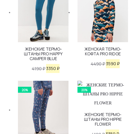
ЖЕНСКИЕ ТЕРМО-
ЖЕНСКАЯ ТЕРМО-
ШТАНЫ PRO HAPPY
КОФТА PRO RIDGE
CAMPER BLUE
Первоначаль
Текущ
3590
₽
4490
₽
Первоначальная
Текущая
3350
₽
4190
₽
цена
цена:
цена
цена:
составляла
3590 ₽.
составляла
3350 ₽.
4490 ₽.
20%
20%
4190 ₽.
ЖЕНСКИЕ ТЕРМО-
ШТАНЫ PRO HIPPIE
FLOWER
Первоначаль
Текуща
3350
₽