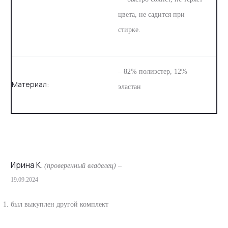
цвета, не садится при
стирке.
– 82% полиэстер, 12%
Материал:
эластан
Ирина К.
(проверенный владелец)
–
19.09.2024
О
т
был выкуплен другой комплект
з