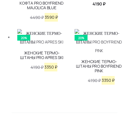
КОФТА PRO BOYFRIEND
4190
₽
MAJOLICA BLUE
Первоначальная
Текущая
3590
₽
4490
₽
цена
цена:
составляла
3590 ₽.
20%
20%
4490 ₽.
ЖЕНСКИЕ ТЕРМО-
ШТАНЫ PRO APRES SKI
ЖЕНСКИЕ ТЕРМО-
ШТАНЫ PRO BOYFRIEND
Первоначальная
Текущая
3350
₽
4190
₽
PINK
цена
цена:
Первоначаль
Текуща
3350
₽
4190
₽
составляла
3350 ₽.
цена
цена:
4190 ₽.
составляла
3350 ₽.
4190 ₽.