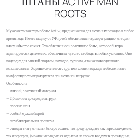
ШТАНЫ ACTIVE MAN
ROOTS
Мужское тонкое термобелье Active предназначено для активных походов в любое
время года. Имеет защиту от УФ лучей, обеспечивает терморегуляцию, отводит
влагу и быстро сохнет. Это облегченное и эластичное белье, которое быстро
адаптируется к движению, обеспечивая чувство свободы в любых условиях. Оно
подходит для занятий спортом, походов, туризма, а также повседневного
использования. Хорошо сочетается с другими слоями одежды и обеспечивает
комфортную температуру тела при активной нагрузке.
Особенности:
— мягкий, эластичный материал
— zip молния до середины груди
— плоские швы
— особый мужской крой
— антибактериальная пропитка
— отводит влагу от тела и быстро сохнет, что предупреждает как переохлаждение,
так и перегрев, (можно наслаждаться отдыхом на свежем воздухе в прохладные,