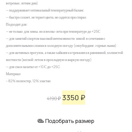
ветреные, летние дни)
— поддерживает оптимальный температурный баланс
— быстро сохнет, не теряет цвета, не садится при стирке.
Подходит для:
— не только для зимы, но и весны-лета при температуре до +25С
— для занятий спортом высокой интенсивности зимой в сочетании с
дополнительными слоями в холодную погоду (сноубординг, горные лыжи)
— для активных прогулок, а также хайкинга и треккинга в равнинной, холмистой
местности (весной-летом в прохладную и жаркую погоду)
— для сна в палатке от +10 С до +25C
Материал:
– 82% полиэстер, 12% эластан
Первоначальная
Текущая
3350
₽
4190
₽
цена
цена:
Подобрать размер
составляла
3350 ₽.