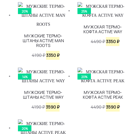
4490 ₽.
составляла
3590 ₽.
20%
25%
4490 ₽.
МУЖСКАЯ ТЕРМО-
КОФТА ACTIVE WAY
МУЖСКИЕ ТЕРМО-
ШТАНЫ ACTIVE MAN
Первоначаль
Текущ
4490
₽
3350
₽
ROOTS
цена
цена:
Первоначальная
Текущая
4190
₽
3350
₽
составляла
3350 ₽.
цена
цена:
4490 ₽.
составляла
3350 ₽.
14%
20%
4190 ₽.
МУЖСКИЕ ТЕРМО-
МУЖСКАЯ ТЕРМО-
ШТАНЫ ACTIVE WAY
КОФТА ACTIVE PEAK
Первоначальная
Текущая
Первоначаль
Текущ
4190
₽
3590
₽
4490
₽
3590
₽
цена
цена:
цена
цена:
составляла
3590 ₽.
составляла
3590 ₽.
20%
4190 ₽.
4490 ₽.