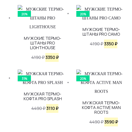
цена
цена:
4490 ₽.
составляла
3350 ₽.
20%
20%
4190 ₽.
МУЖСКИЕ ТЕРМО-
ШТАНЫ PRO CAMO
МУЖСКИЕ ТЕРМО-
ШТАНЫ PRO
Первоначаль
Текуща
4190
₽
3350
₽
LIGHTHOUSE
цена
цена:
Первоначальная
Текущая
4190
₽
3350
₽
составляла
3350 ₽.
цена
цена:
4190 ₽.
составляла
3350 ₽.
31%
20%
4190 ₽.
МУЖСКАЯ ТЕРМО-
КОФТА PRO SPLASH
МУЖСКАЯ ТЕРМО-
КОФТА ACTIVE MAN
Первоначальная
Текущая
4490
₽
3110
₽
ROOTS
цена
цена:
Первоначаль
Текущ
4490
₽
3590
₽
составляла
3110 ₽.
цена
цена: