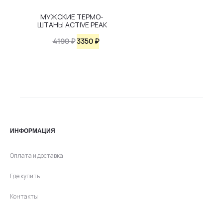
МУЖСКИЕ ТЕРМО-
ШТАНЫ ACTIVE PEAK
Первоначальная
Текущая
4190
₽
3350
₽
цена
цена:
составляла
3350 ₽.
4190 ₽.
ИНФОРМАЦИЯ
Оплата и доставка
Где купить
Контакты