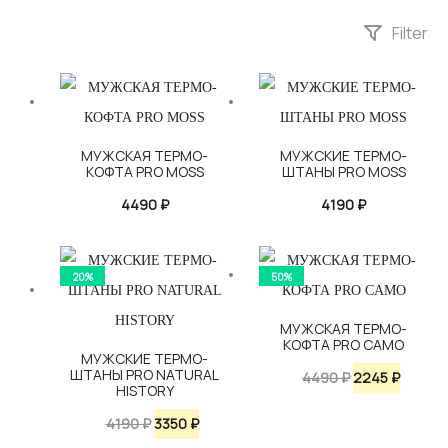
Filter
МУЖСКАЯ ТЕРМО-
МУЖСКИЕ ТЕРМО-
КОФТА PRO MOSS
ШТАНЫ PRO MOSS
4490
₽
4190
₽
20%
50%
МУЖСКАЯ ТЕРМО-
КОФТА PRO CAMO
МУЖСКИЕ ТЕРМО-
ШТАНЫ PRO NATURAL
Первоначаль
Текущ
4490
₽
2245
₽
HISTORY
цена
цена:
Первоначальная
Текущая
4190
₽
3350
₽
составляла
2245 ₽