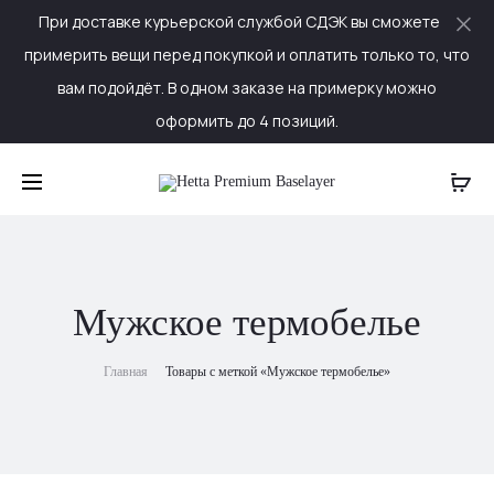
При доставке курьерской службой СДЭК вы сможете
Cl
примерить вещи перед покупкой и оплатить только то, что
вам подойдёт. В одном заказе на примерку можно
оформить до 4 позиций.
Мужское термобелье
Главная
Товары с меткой «Мужское термобелье»