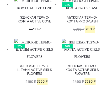
31%
ЖЕНСКАЯ ТЕРМО-
МУЖСКАЯ ТЕРМО-
КОФТА ACTIVE CONE
КОФТА PRO SPLASH
Первоначаль
Текуща
4490
₽
3110
₽
4490
₽
цена
цена:
составляла
3110 ₽.
20%
20%
4490 ₽.
ЖЕНСКИЕ ТЕРМО-
ЖЕНСКАЯ ТЕРМО-
ШТАНЫ ACTIVE GIRLS
КОФТА ACTIVE GIRLS
FLOWERS
FLOWERS
Первоначальная
Текущая
Первоначаль
Текущ
3350
₽
3590
₽
4190
₽
4490
₽
цена
цена:
цена
цена:
составляла
3350 ₽.
составляла
3590 ₽.
4190 ₽.
4490 ₽.