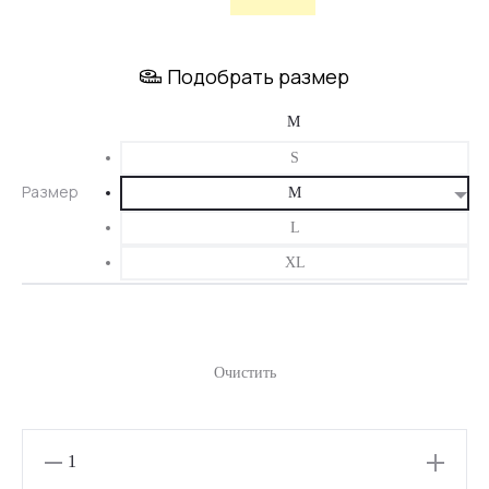
цена
цена:
Подобрать размер
составляла
3350 ₽.
4190 ₽.
S
Размер
M
L
XL
Очистить
Количество
товара