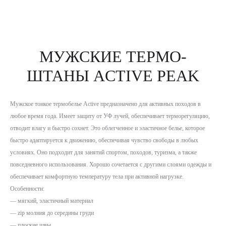
МУЖСКИЕ ТЕРМО-
ШТАНЫ ACTIVE PEAK
Мужское тонкое термобелье Active предназначено для активных походов в
любое время года. Имеет защиту от УФ лучей, обеспечивает терморегуляцию,
отводит влагу и быстро сохнет. Это облегченное и эластичное белье, которое
быстро адаптируется к движению, обеспечивая чувство свободы в любых
условиях. Оно подходит для занятий спортом, походов, туризма, а также
повседневного использования. Хорошо сочетается с другими слоями одежды и
обеспечивает комфортную температуру тела при активной нагрузке.
Особенности:
— мягкий, эластичный материал
— zip молния до середины груди
— плоские швы