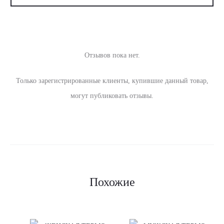
Отзывов пока нет.
О
Только зарегистрированные клиенты, купившие данный товар,
т
могут публиковать отзывы.
з
ы
в
ы
Похожие