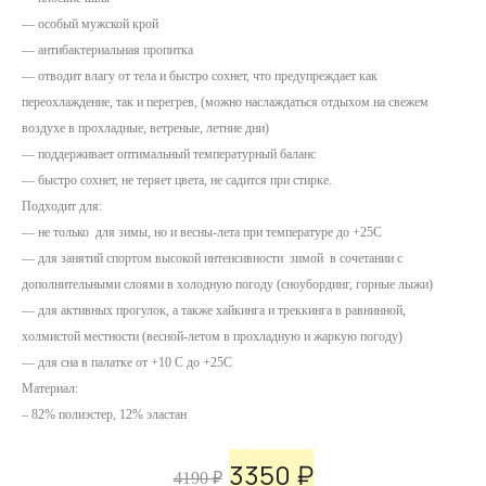
— особый мужской крой
— антибактериальная пропитка
— отводит влагу от тела и быстро сохнет, что предупреждает как
переохлаждение, так и перегрев, (можно наслаждаться отдыхом на свежем
воздухе в прохладные, ветреные, летние дни)
— поддерживает оптимальный температурный баланс
— быстро сохнет, не теряет цвета, не садится при стирке.
Подходит для:
— не только для зимы, но и весны-лета при температуре до +25С
— для занятий спортом высокой интенсивности зимой в сочетании с
дополнительными слоями в холодную погоду (сноубординг, горные лыжи)
— для активных прогулок, а также хайкинга и треккинга в равнинной,
холмистой местности (весной-летом в прохладную и жаркую погоду)
— для сна в палатке от +10 С до +25C
Материал:
– 82% полиэстер, 12% эластан
3350
₽
Первоначальная
Текущая
4190
₽