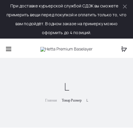
При доставке курьерской службой СДЭК вы сможете
Cl
примерить вещи перед покупкой и оплатить только то, что
вам подойдёт. В одном заказе на примерку можно
оформить до 4 позиций.
L
Главная
Товар Размер
L