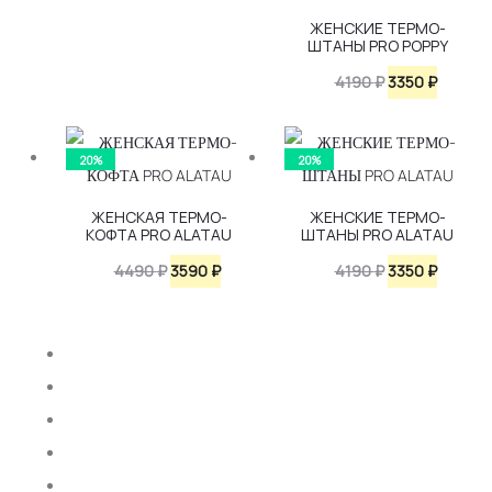
цена
цена:
ЖЕНСКИЕ ТЕРМО-
ШТАНЫ PRO POPPY
составляла
3590 ₽.
4490 ₽.
Первоначаль
Текуща
4190
₽
3350
₽
цена
цена:
составляла
3350 ₽.
20%
20%
4190 ₽.
ЖЕНСКАЯ ТЕРМО-
ЖЕНСКИЕ ТЕРМО-
КОФТА PRO ALATAU
ШТАНЫ PRO ALATAU
Первоначальная
Текущая
Первоначаль
Текуща
4490
₽
3590
₽
4190
₽
3350
₽
цена
цена:
цена
цена:
составляла
3590 ₽.
составляла
3350 ₽.
4490 ₽.
4190 ₽.