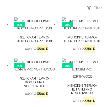
Filter
20%
20%
ЖЕНСКАЯ ТЕРМО-
ЖЕНСКИЕ ТЕРМО-
КОФТА PRO APRES SKI
ШТАНЫ PRO APRES SKI
Первоначальная
Текущая
Первоначаль
Текуща
4490
₽
3590
₽
4190
₽
3350
₽
цена
цена:
цена
цена:
составляла
3590 ₽.
составляла
3350 ₽.
20%
20%
4490 ₽.
4190 ₽.
ЖЕНСКАЯ ТЕРМО-
КОФТА PRO
ЖЕНСКИЕ ТЕРМО-
NORTHWOOD
ШТАНЫ PRO
NORTHWOOD
Первоначальная
Текущая
4490
₽
3590
₽
цена
цена:
Первоначаль
Текуща
4190
₽
3350
₽