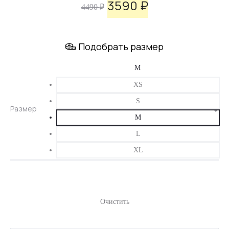
3590
₽
Первоначальная
Текущая
4490
₽
цена
цена:
Подобрать размер
составляла
3590 ₽.
4490 ₽.
XS
S
Размер
M
L
XL
Очистить