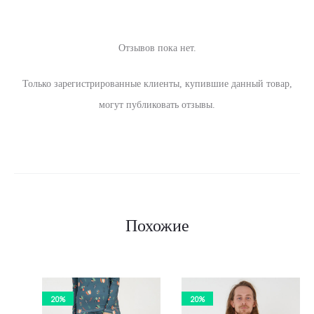
Отзывов пока нет.
О
Только зарегистрированные клиенты, купившие данный товар,
т
могут публиковать отзывы.
з
ы
в
ы
Похожие
20%
20%