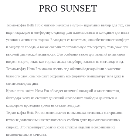
PRO SUNSET
Термо-кофта Hetta Pro с мягким начесом внутри – идеальный выбор для тех, кто
ищет надежную и комфортную одежду для использования в холодные дни или в
условиях активного отдыха. Благодаря ее качествам, она обеспечивает комфорт
и защиту от холода, а также сохраняет оптимальную температуру тела даже при
высокой физической активности. Это особенно важно для занятий активными
видами спорта, такие как горные лыжи, сноуборд, катание на снегоходе и т.д.
Термо-кофту Hetta Pro можно носить под обычной одеждой или в качестве
базового слоя, она поможет сохранить комфортную температуру тела даже в
самые холодные дни.
Кроме того, кофта Hetta Pro обладает отличной посадкой и эластичностью,
благодаря чему не стесняет движений и позволяет свободно двигаться и
комфортно проводить время на свежем воздухе.
Термо-кофта Hetta Pro изготавливается из высококачественных материалов,
которые долговечны и не теряют своих свойств даже при многочисленных
стирках. Это гарантирует долгий срок службы изделий и сохранение их
первоначального качества.