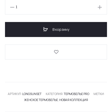
Количество
товара
ЖЕНСКАЯ
ТЕРМО-
В корзину
КОФТА
PRO
SUNSET
АРТИКУЛ:
LONGSUNSET
КАТЕГОРИЯ:
ТЕРМОБЕЛЬЕ PRO
МЕТКИ:
ЖЕНСКОЕ ТЕРМОБЕЛЬЕ
,
НОВАЯ КОЛЛЕКЦИЯ