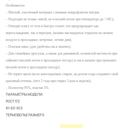
Особенности:
– Мягкий, эластичный материал с нежным микрофлисом внутри;
– Подходит не только зимой, но и весной-летом при температуре до +16С);
– Отводит влагу от тела и быстро сохнет, что предупреждает как
переохлаждение, так и перегрев, (можно наслаждаться отдыхом на свежем
воздухе в прохладные, ветреные, летние дни);
– Плоские швы, (для удобства сна в палатке);
– Для спокойных прогулок, а также для равнинной, холмистой местности при
хайкинге (весной-летом в прохладную погоду) и сна в палатке при треккинге
(весной-летом в прохладную погоду);
– Не теряет цвета после многократных стирок, на долгие годы сохраняет свой
красивый оттенок, (тест 2 года при стирке 3 раза в неделю);
– Полиэстер 95%, пластан 5%
ПАРАМЕТРЫ МОДЕЛИ:
РОСТ 172
81-63-91,5
ТЕРМОБЕЛЬЕ РАЗМЕР S