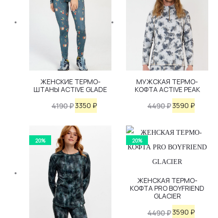
ЖЕНСКИЕ ТЕРМО-
МУЖСКАЯ ТЕРМО-
ШТАНЫ ACTIVE GLADE
КОФТА ACTIVE PEAK
Первоначальная
Текущая
Первоначаль
Текущ
3350
₽
3590
₽
4190
₽
4490
₽
цена
цена:
цена
цена:
составляла
3350 ₽.
составляла
3590 ₽.
20%
20%
4190 ₽.
4490 ₽.
ЖЕНСКАЯ ТЕРМО-
КОФТА PRO BOYFRIEND
GLACIER
Первоначаль
Текущ
3590
₽
4490
₽