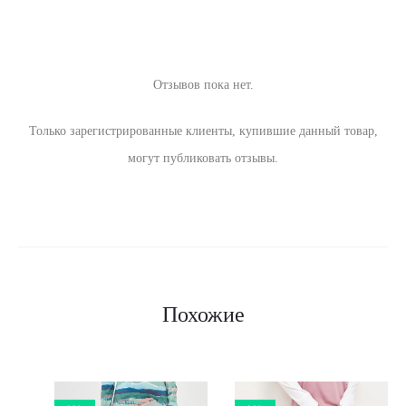
Отзывов пока нет.
О
Только зарегистрированные клиенты, купившие данный товар,
т
могут публиковать отзывы.
з
ы
в
ы
Похожие