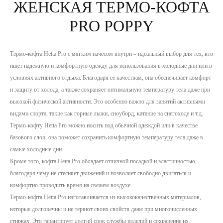
ЖЕНСКАЯ ТЕРМО-КОФТА
PRO POPPY
Термо-кофта Hetta Pro с мягким начесом внутри – идеальный выбор для тех, кто
ищет надежную и комфортную одежду для использования в холодные дни или в
условиях активного отдыха. Благодаря ее качествам, она обеспечивает комфорт
и защиту от холода, а также сохраняет оптимальную температуру тела даже при
высокой физической активности. Это особенно важно для занятий активными
видами спорта, такие как горные лыжи, сноуборд, катание на снегоходе и т.д.
Термо-кофту Hetta Pro можно носить под обычной одеждой или в качестве
базового слоя, она поможет сохранить комфортную температуру тела даже в
самые холодные дни.
Кроме того, кофта Hetta Pro обладает отличной посадкой и эластичностью,
благодаря чему не стесняет движений и позволяет свободно двигаться и
комфортно проводить время на свежем воздухе.
Термо-кофта Hetta Pro изготавливается из высококачественных материалов,
которые долговечны и не теряют своих свойств даже при многочисленных
стирках. Это гарантирует долгий срок службы изделий и сохранение их