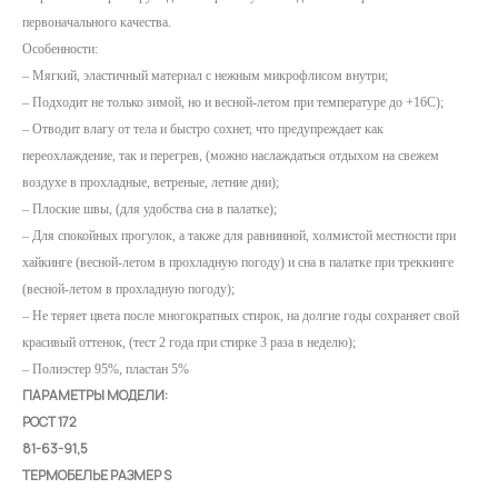
первоначального качества.
Особенности:
– Мягкий, эластичный материал с нежным микрофлисом внутри;
– Подходит не только зимой, но и весной-летом при температуре до +16С);
– Отводит влагу от тела и быстро сохнет, что предупреждает как
переохлаждение, так и перегрев, (можно наслаждаться отдыхом на свежем
воздухе в прохладные, ветреные, летние дни);
– Плоские швы, (для удобства сна в палатке);
– Для спокойных прогулок, а также для равнинной, холмистой местности при
хайкинге (весной-летом в прохладную погоду) и сна в палатке при треккинге
(весной-летом в прохладную погоду);
– Не теряет цвета после многократных стирок, на долгие годы сохраняет свой
красивый оттенок, (тест 2 года при стирке 3 раза в неделю);
– Полиэстер 95%, пластан 5%
ПАРАМЕТРЫ МОДЕЛИ:
РОСТ 172
81-63-91,5
ТЕРМОБЕЛЬЕ РАЗМЕР S