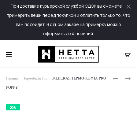
При доставке курьерской службой СДЭК вы сможете
Cl
примерить вещи перед покупкой и оплатить только то, что
вам подойдёт. В одном заказе на примерку можно
оформить до 4 позиций.
Produc
ЖЕНСКИЕ
ЖЕНСКИЕ
Главная
Термобелье Pro
ЖЕНСКАЯ ТЕРМО-КОФТА PRO
ТЕРМО-
ТЕРМО-
naviga
POPPY
ШТАНЫ
ШТАНЫ
PRO
PRO
POPPY
SUNSET
20%