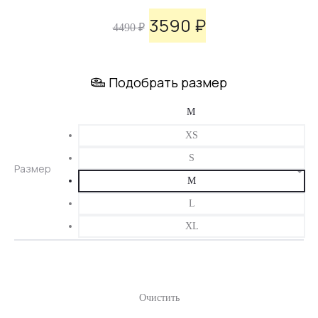
3590
₽
Первоначальная
Текущая
4490
₽
цена
цена:
Подобрать размер
составляла
3590 ₽.
4490 ₽.
XS
S
Размер
M
L
XL
Очистить