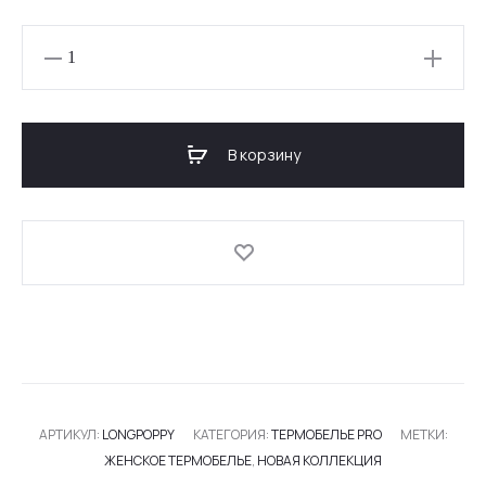
Количество
товара
ЖЕНСКАЯ
ТЕРМО-
В корзину
КОФТА
PRO
POPPY
АРТИКУЛ:
LONGPOPPY
КАТЕГОРИЯ:
ТЕРМОБЕЛЬЕ PRO
МЕТКИ:
ЖЕНСКОЕ ТЕРМОБЕЛЬЕ
,
НОВАЯ КОЛЛЕКЦИЯ