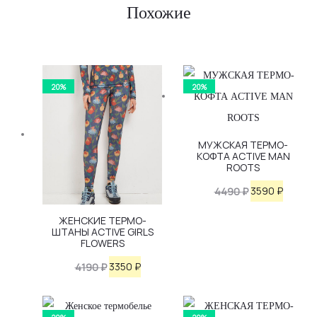
Похожие
20%
20%
МУЖСКАЯ ТЕРМО-
КОФТА ACTIVE MAN
ROOTS
Первоначаль
Текущ
3590
₽
4490
₽
цена
цена:
ЖЕНСКИЕ ТЕРМО-
ШТАНЫ ACTIVE GIRLS
составляла
3590 ₽.
FLOWERS
4490 ₽.
Первоначальная
Текущая
3350
₽
4190
₽
цена
цена:
составляла
3350 ₽.