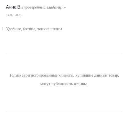
Анна В.
(проверенный владелец)
–
14.07.2026
О
т
Удобные, мягкие, тонкие штаны
з
ы
в
ы
Только зарегистрированные клиенты, купившие данный товар,
могут публиковать отзывы.