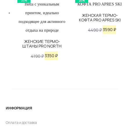
20%
20%
4190 ₽.
ЖЕНСКАЯ ТЕРМО-
КОФТА PRO APRES SKI
Первоначаль
Текущ
3590
₽
4490
₽
цена
цена:
ЖЕНСКИЕ ТЕРМО-
ШТАНЫ PRO NORTH
составляла
3590 ₽.
Первоначальная
Текущая
4490 ₽.
3350
₽
4190
₽
цена
цена:
составляла
3350 ₽.
4190 ₽.
ИНФОРМАЦИЯ
Оплата и доставка