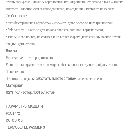
штаны или флис. Никаких ограничений или ощущения «толстого слоя» – только
мягкость, эластичность и свобода шагов, приседаний и карвинга на склоне.
Особенности:
• антибактериальная обработка – свежесть даже после долгих тренировок;
• УФ-защита – полезно для яркого зимнего солнца и горных высот;
• ткань не сминается, не садится и не теряет форму, даже если вы носите штаны
каждый день сезона.
Важно:
Hetta Active — это про движение.
Если вы планируете стоять на морозе без активности, лучше выбрать что-то
более тёплое.
работать вместе с телом
Эти штаны созданы
, а не вместо него.
Материал:
82% полиэстер, 18% эластан
ПАРАМЕТРЫ МОДЕЛИ:
РОСТ 172
80-60-88
ТЕРМОБЕЛЬЕ РАЗМЕР S