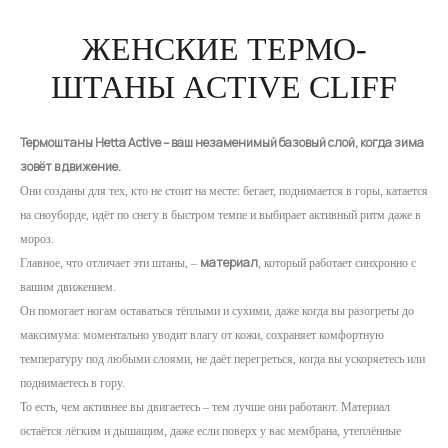
ЖЕНСКИЕ ТЕРМО-
ШТАНЫ ACTIVE CLIFF
Термоштаны Hetta Active – ваш незаменимый базовый слой, когда зима
зовёт в движение.
Они созданы для тех, кто не стоит на месте: бегает, поднимается в горы, катается
на сноуборде, идёт по снегу в быстром темпе и выбирает активный ритм даже в
мороз.
материал
Главное, что отличает эти штаны, –
, который работает синхронно с
вашим движением.
Он помогает ногам оставаться тёплыми и сухими, даже когда вы разогреты до
максимума: моментально уводит влагу от кожи, сохраняет комфортную
температуру под любыми слоями, не даёт перегреться, когда вы ускоряетесь или
поднимаетесь в гору.
То есть, чем активнее вы двигаетесь – тем лучше они работают. Материал
остаётся лёгким и дышащим, даже если поверх у вас мембрана, утеплённые