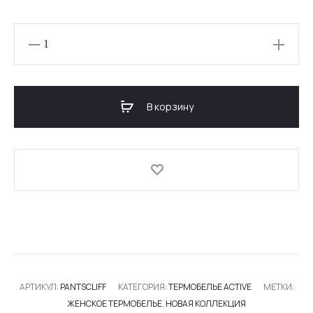
Количество
товара
ЖЕНСКИЕ
ТЕРМО-
В корзину
ШТАНЫ
ACTIVE
CLIFF
АРТИКУЛ:
PANTSCLIFF
КАТЕГОРИЯ:
ТЕРМОБЕЛЬЕ ACTIVE
МЕТКИ:
ЖЕНСКОЕ ТЕРМОБЕЛЬЕ
,
НОВАЯ КОЛЛЕКЦИЯ