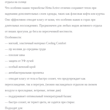
отдыха на солнце.
Что особенно важно термобелье Hetta Active отлично сохраняет тепло при
надевании дополнительных слоев одежды, таких как флисовая кофта или куртка.
Оно эффективно отводит влагу от кожи, что особенно важно в горах при
длительных восхождениях. Предназначен для любых видов активного отдыха
от пеших прогулок до бега по пересеченной местности.
Особенности:
— мягкий, эластичный материал Cooling Comfort
— zip молния до середины груди
— плоские швы
— защита от УФ лучей
— особый женский крой
— антибактериальная пропитка
— отводит влагу от тела и быстро сохнет, что предупреждает как
переохлаждение, так и перегрев, (можно наслаждаться отдыхом на свежем
воздухе в прохладные, ветреные, летние дни)
— поддерживает оптимальный температурный баланс
— быстро сохнет, не теряет цвета, не садится при стирке.
Подходит для: