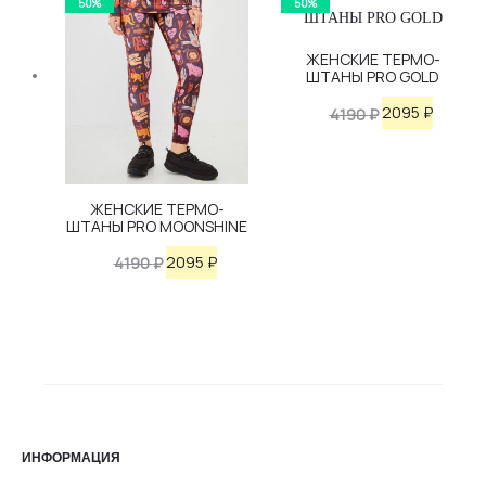
50%
50%
4190 ₽.
4190 ₽.
ЖЕНСКИЕ ТЕРМО-
ШТАНЫ PRO GOLD
Первоначаль
Текущ
2095
₽
4190
₽
цена
цена:
составляла
2095 ₽.
ЖЕНСКИЕ ТЕРМО-
4190 ₽.
ШТАНЫ PRO MOONSHINE
Первоначальная
Текущая
2095
₽
4190
₽
цена
цена:
составляла
2095 ₽.
4190 ₽.
ИНФОРМАЦИЯ