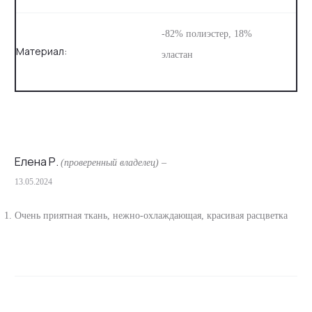
-82% полиэстер, 18%
Материал:
эластан
Елена Р.
(проверенный владелец)
–
13.05.2024
О
т
Очень приятная ткань, нежно-охлаждающая, красивая расцветка
з
ы
в