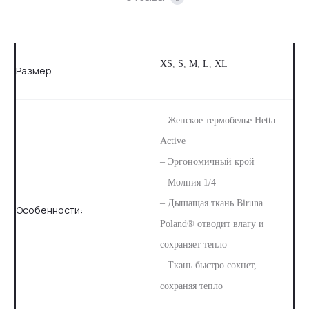
XS
,
S
,
M
,
L
,
XL
Размер
– Женское термобелье Hetta
Active⠀
– Эргономичный крой ⠀
– Молния 1/4 ⠀
– Дышащая ткань Biruna
Особенности:
Poland® отводит влагу и
сохраняет тепло ⠀
– Ткань быстро сохнет,
сохраняя тепло ⠀