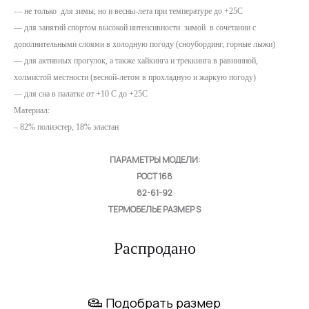
— не только для зимы, но и весны-лета при температуре до +25С
— для занятий спортом высокой интенсивности зимой в сочетании с
дополнительными слоями в холодную погоду (сноубординг, горные лыжи)
— для активных прогулок, а также хайкинга и треккинга в равнинной,
холмистой местности (весной-летом в прохладную и жаркую погоду)
— для сна в палатке от +10 С до +25C
Материал:
– 82% полиэстер, 18% эластан
ПАРАМЕТРЫ МОДЕЛИ:
РОСТ 168
82-61-92
ТЕРМОБЕЛЬЕ РАЗМЕР S
Распродано
Подобрать размер