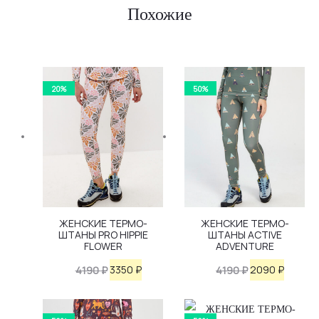
Похожие
20%
50%
ЖЕНСКИЕ ТЕРМО-
ЖЕНСКИЕ ТЕРМО-
ШТАНЫ PRO HIPPIE
ШТАНЫ ACTIVE
FLOWER
ADVENTURE
Первоначальная
Текущая
Первоначаль
Текущ
3350
₽
2090
₽
4190
₽
4190
₽
цена
цена:
цена
цена:
составляла
3350 ₽.
составляла
2090 ₽