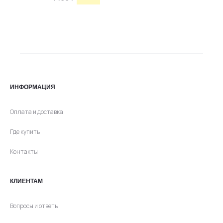
составляла
3590 ₽.
цена
цена:
4490 ₽.
составляла
2245 ₽.
4490 ₽.
ИНФОРМАЦИЯ
Оплата и доставка
Где купить
Контакты
КЛИЕНТАМ
Вопросы и ответы