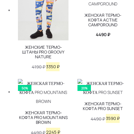
ЖЕНСКАЯ ТЕРМО-
КОФТА ACTIVE
CAMPGROUND
4490
₽
ЖЕНСКИЕ ТЕРМО-
ШТАНЫ PRO GROOVY
NATURE
Первоначальная
Текущая
3350
₽
4190
₽
цена
цена:
составляла
3350 ₽.
50%
20%
4190 ₽.
ЖЕНСКАЯ ТЕРМО-
КОФТА PRO SUNSET
ЖЕНСКАЯ ТЕРМО-
КОФТА PRO MOUNTAINS
Первоначаль
Текущ
3590
₽
4490
₽
BROWN
цена
цена:
Первоначальная
Текущая
2245
₽
4490
₽