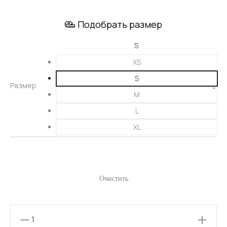
цена
цена:
Подобрать размер
составляла
2090 ₽.
4190 ₽.
XS
S
Размер
M
L
XL
Очистить
Количество