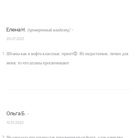
Елена Н.
(проверенный владелец)
–
20.07.2021
О
т
Штаны как и кофта классные, принт😍. Из недостатков, лично для
меня, то что штаны просвечивают.
з
ы
в
ы
Ольга Б.
–
10.01.2022
Не ожидала что штаны так просвечиваться будут ,а так качество