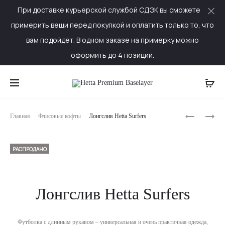
При доставке курьерской службой СДЭК вы сможете
Cl
примерить вещи перед покупкой и оплатить только то, что
вам подойдёт. В одном заказе на примерку можно
оформить до 4 позиций.
Produc
ЛОНГСЛИ
ЛОНГСЛИ
Главная
Флисовые кофты
Лонгслив Hetta Surfers
HETTA
HETTA
naviga
ROSES
FEATHERS
РАСПРОДАНО
Лонгслив Hetta Surfers
Футболка с длинным рукавом – универсальная и очень практичная одежда,