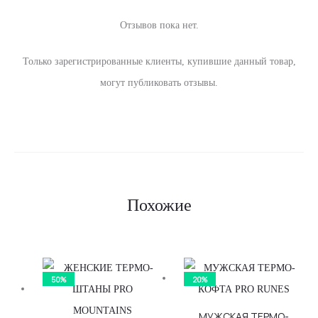
Отзывов пока нет.
О
Только зарегистрированные клиенты, купившие данный товар,
т
могут публиковать отзывы.
з
ы
в
ы
Похожие
50%
20%
МУЖСКАЯ ТЕРМО-