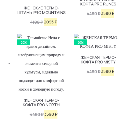
КОФТА PRO RUNES
ЖЕНСКИЕ ТЕРМО-
ШТАНЫ PRO MOUNTAINS
Первоначаль
Текущ
3590
₽
4490
₽
Первоначальная
Текущая
цена
цена:
2095
₽
4190
₽
цена
цена:
составляла
3590 ₽.
составляла
2095 ₽.
4490 ₽.
20%
20%
4190 ₽.
ЖЕНСКАЯ ТЕРМО-
КОФТА PRO MISTY
Первоначаль
Текущ
3590
₽
4490
₽
цена
цена:
составляла
3590 ₽.
4490 ₽.
ЖЕНСКАЯ ТЕРМО-
КОФТА PRO NORTH
Первоначальная
Текущая
3590
₽
4490
₽
цена
цена: