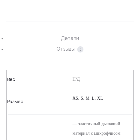
SHARE
Детали
Отзывы
0
Вес
Н/Д
XS
,
S
,
M
,
L
,
XL
Размер
— эластичный дышащий
материал c микрофлисом;