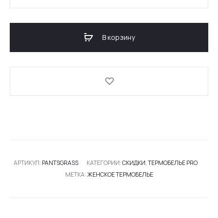
товара
ЖЕНСКИЕ
ТЕРМО-
В корзину
ШТАНЫ
PRO
GRASSLAND
АРТИКУЛ:
PANTSGRASS
КАТЕГОРИИ:
СКИДКИ
,
ТЕРМОБЕЛЬЕ PRO
МЕТКА:
ЖЕНСКОЕ ТЕРМОБЕЛЬЕ