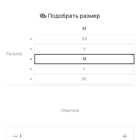
цена
цена:
Подобрать размер
составляла
3350 ₽.
4190 ₽.
XS
S
Размер
M
L
XL
Очистить
Количество