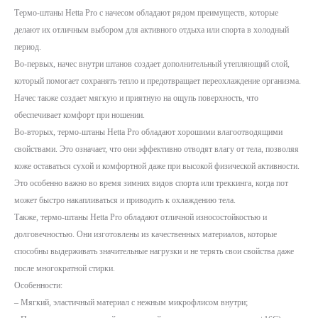
Термо-штаны Hetta Pro с начесом обладают рядом преимуществ, которые
делают их отличным выбором для активного отдыха или спорта в холодный
период.
Во-первых, начес внутри штанов создает дополнительный утепляющий слой,
который помогает сохранять тепло и предотвращает переохлаждение организма.
Начес также создает мягкую и приятную на ощупь поверхность, что
обеспечивает комфорт при ношении.
Во-вторых, термо-штаны Hetta Pro обладают хорошими влагоотводящими
свойствами. Это означает, что они эффективно отводят влагу от тела, позволяя
коже оставаться сухой и комфортной даже при высокой физической активности.
Это особенно важно во время зимних видов спорта или треккинга, когда пот
может быстро накапливаться и приводить к охлаждению тела.
Также, термо-штаны Hetta Pro обладают отличной износостойкостью и
долговечностью. Они изготовлены из качественных материалов, которые
способны выдерживать значительные нагрузки и не терять свои свойства даже
после многократной стирки.
Особенности:
– Мягкий, эластичный материал с нежным микрофлисом внутри;