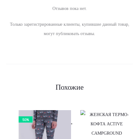
Отзывов пока нет.
О
Только зарегистрированные клиенты, купившие данный товар,
т
могут публиковать отзывы.
з
ы
в
ы
Похожие
50%