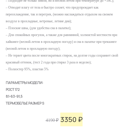
– Подходит не только зимой, но и весной-летом при температуре до +16С);
– Отводит влагу от тела и быстро сохнет, что предупреждает как
переохлаждение, так и перегрев, (можно наслаждаться отдыхом на свежем
воздухе в прохладные, ветреные, летние дни);
– Плоские швы, (для удобства сна в палатке);
– Для спокойных прогулок, а также для равнинной, холмистой местности при
хайкинге (весной-летом в прохладную погоду) и сна в палатке при треккинге
(весной-летом в прохладную погоду);
– Не теряет цвета после многократных стирок, на долгие годы сохраняет свой
красивый оттенок, (тест 2 года при стирке 3 раза в неделю);
– Полиэстер 95%, пластан 5%
ПАРАМЕТРЫ МОДЕЛИ:
РОСТ 172
81-63-91,5
ТЕРМОБЕЛЬЕ РАЗМЕР S
3350
₽
Первоначальная
Текущая
4190
₽