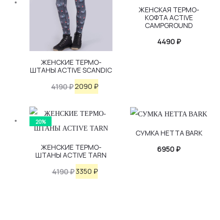
ЖЕНСКАЯ ТЕРМО-
КОФТА ACTIVE
CAMPGROUND
4490
₽
ЖЕНСКИЕ ТЕРМО-
ШТАНЫ ACTIVE SCANDIC
Первоначальная
Текущая
2090
₽
4190
₽
цена
цена:
составляла
2090 ₽.
20%
4190 ₽.
СУМКА HETTA BARK
ЖЕНСКИЕ ТЕРМО-
6950
₽
ШТАНЫ ACTIVE TARN
Первоначальная
Текущая
3350
₽
4190
₽
цена
цена:
составляла
3350 ₽.
4190 ₽.