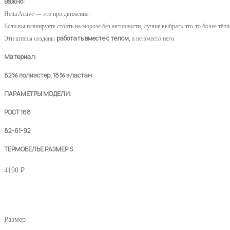
Важно:
Hetta Active — это про движение.
Если вы планируете стоять на морозе без активности, лучше выбрать что-то более тёпл
работать вместе с телом
Эти штаны созданы
, а не вместо него.
Материал:
82% полиэстер, 18% эластан
ПАРАМЕТРЫ МОДЕЛИ:
РОСТ 168
82-61-92
ТЕРМОБЕЛЬЕ РАЗМЕР S
4190
₽
Размер