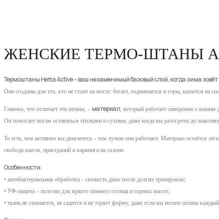
ЖЕНСКИЕ ТЕРМО-ШТАНЫ A
Термоштаны Hetta Active – ваш незаменимый базовый слой, когда зима зовёт
Они созданы для тех, кто не стоит на месте: бегает, поднимается в горы, катается на 
материал
Главное, что отличает эти штаны, –
, который работает синхронно с вашим
Он помогает ногам оставаться тёплыми и сухими, даже когда вы разогреты до максиму
То есть, чем активнее вы двигаетесь – тем лучше они работают. Материал остаётся л
свобода шагов, приседаний и карвинга на склоне.
Особенности:
• антибактериальная обработка – свежесть даже после долгих тренировок;
• УФ-защита – полезно для яркого зимнего солнца и горных высот;
• ткань не сминается, не садится и не теряет форму, даже если вы носите штаны каждый