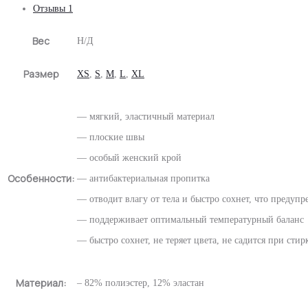
Отзывы
1
ROOTS
Вес
Н/Д
Размер
XS
,
S
,
M
,
L
,
XL
— мягкий, эластичный материал
— плоские швы
— особый женский крой
Особенности:
— антибактериальная пропитка
— отводит влагу от тела и быстро сохнет, что предупр
— поддерживает оптимальный температурный баланс
— быстро сохнет, не теряет цвета, не садится при стир
Материал:
– 82% полиэстер, 12% эластан