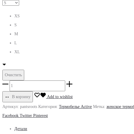
XS
S
M
L
XL
Очистить
Количество
товара
В корзину
Add to wishlist
ЖЕНСКИЕ
Артикул:
pantsroots
Категория:
Термобелье Active
Метка:
женское термо
ТЕРМО-
Share
Facebook
Twitter
Pinterest
ШТАНЫ
Детали
ACTIVE