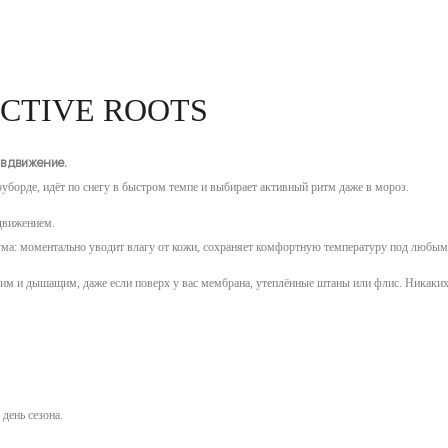
CTIVE ROOTS
 в движение.
сноуборде, идёт по снегу в быстром темпе и выбирает активный ритм даже в мороз.
 движением.
ма: моментально уводит влагу от кожи, сохраняет комфортную температуру под любыми с
ёгким и дышащим, даже если поверх у вас мембрана, утеплённые штаны или флис. Никаких
 день сезона.