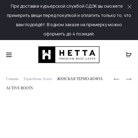
При доставке курьерской службой СДЭК вы сможете
Cl
примерить вещи перед покупкой и оплатить только то, что
вам подойдёт. В одном заказе на примерку можно
оформить до 4 позиций.
Produc
МУЖСКИЕ
ЖЕНСКИЕ
Главная
Термобелье Active
ЖЕНСКАЯ ТЕРМО-КОФТА
ТЕРМО-
ТЕРМО-
naviga
ACTIVE ROOTS
ШТАНЫ
ШТАНЫ
PRO
ACTIVE
NATURAL
ROOTS
HISTORY