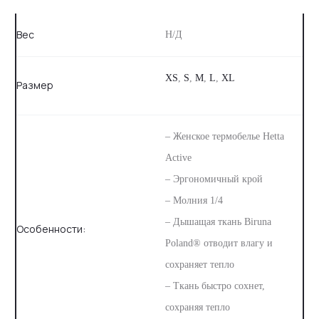
Вес
Н/Д
XS
,
S
,
M
,
L
,
XL
Размер
– Женское термобелье Hetta
Active⠀
– Эргономичный крой ⠀
– Молния 1/4 ⠀
– Дышащая ткань Biruna
Особенности:
Poland® отводит влагу и
сохраняет тепло ⠀
– Ткань быстро сохнет,
сохраняя тепло ⠀