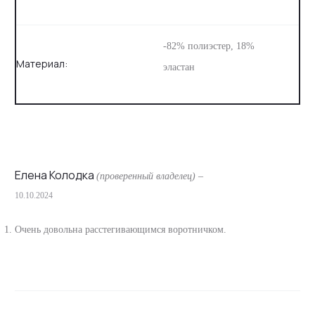
-82% полиэстер, 18%
Материал:
эластан
Елена Колодка
(проверенный владелец)
–
10.10.2024
О
т
Очень довольна расстегивающимся воротничком.
з
ы
в