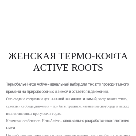
ЖЕНСКАЯ ТЕРМО-КОФТА
ACTIVE ROOTS
Термобелье Hetta Active – идеальный выбор для тех, кто проводит много
времени на природе осенью и зимой и остается в движении.
высокой активности зимой
Оно создано специально для
, когда важны тепло,
сухость и свобода движений – при беге, трекинге, катании на сноуборде и лыжах
или интенсивных прогулках в горах.
специально разработанное плетение
Ключевая особенность Hetta Active –
нити
.
Оно работает как природная система терморегуляции: помогает быстро отводить