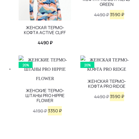
GREEN
Первоначаль
Текущ
3590
₽
4490
₽
цена
цена:
ЖЕНСКАЯ ТЕРМО-
КОФТА ACTIVE CLIFF
составляла
3590 ₽.
4490 ₽.
4490
₽
20%
20%
ЖЕНСКАЯ ТЕРМО-
КОФТА PRO RIDGE
ЖЕНСКИЕ ТЕРМО-
ШТАНЫ PRO HIPPIE
Первоначаль
Текущ
3590
₽
4490
₽
FLOWER
цена
цена:
Первоначальная
Текущая
3350
₽
4190
₽
составляла
3590 ₽.
цена
цена:
4490 ₽.
составляла
3350 ₽.
4190 ₽.