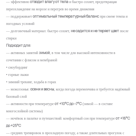
отводит влагу от тела
— эффективно
и быстро сохнет, предотвращая
переохлаждение на морозе и перегрев во время движения
оптимальный температурный баланс
— поддерживает
при смене темпа и
погодных условий
не садится и не теряет цвет
— долговечный материал: быстро сохнет,
после
стирки
Подходит для:
зимой
— активных занятий
, в том числе для высокой интенсивности в
сочетании с флисом и мембраной
• сноубординг
• горные лыжи
• зимний трекинг, ходьба в горах
осени и весны
— межсезонья:
, когда погода переменчива и требуется надёжный
базовый слой
от +10°C до –7°C
— активности при температуре
(зимой — в составе
многослойной системы)
от +16°C
— ночёвок в палатке и путешествий: комфортный сон при температуре
до +25°C
— средних тренировок в прохладную погоду, а также длительных прогулок с