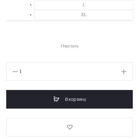
L
XL
Очистить
Количество
товара
ЖЕНСКАЯ
ТЕРМО-
В корзину
КОФТА
ACTIVE
ROOTS