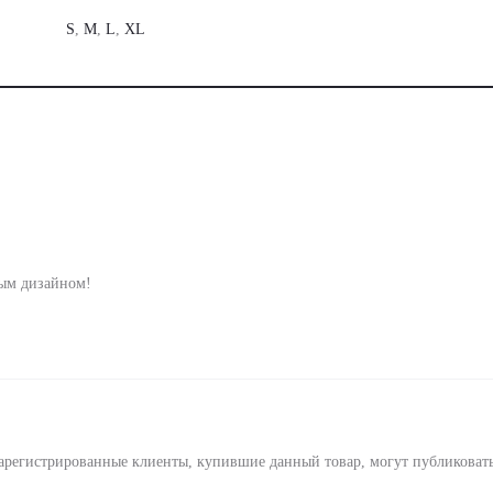
S
,
M
,
L
,
XL
ным дизайном!
арегистрированные клиенты, купившие данный товар, могут публиковат