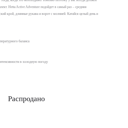
тогда, когда это необходимо. Именно поэтому у вас всегда должен
ект. Hetta Active Adventure подойдет в самый раз – средняя
ский крой, длинные рукава и ворот с молнией. Катайся целый день и
пературного баланса
нтенсивности в холодную погоду
Распродано