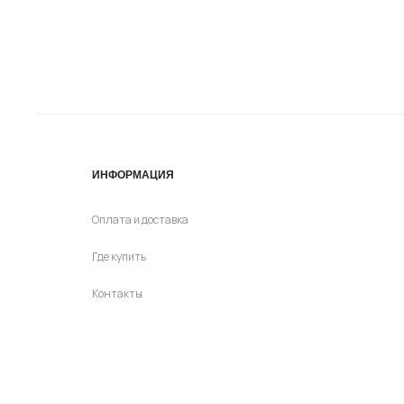
можно
можн
выбрать
выбра
на
на
странице
стран
товара.
товар
ИНФОРМАЦИЯ
Оплата и доставка
Где купить
Контакты