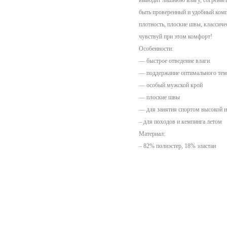
выводит лишнюю влагу, согревает 
быть проверенный и удобный компл
плотность, плоские швы, классиче
чувствуй при этом комфорт!
Особенности:
— быстрое отведение влаги
— поддержание оптимального тем
— особый мужской крой
— плоские швы
— для занятия спортом высокой и
– для походов и кемпинга летом
Материал:
– 82% полиэстер, 18% эластан