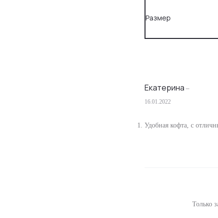
Размер
Екатерина
–
16.01.2022
О
т
Удобная кофта, с отлич
з
ы
в
ы
Только з