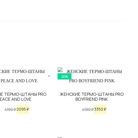
20%
Этот
Этот
Е ТЕРМО-ШТАНЫ PRO
ЖЕНСКИЕ ТЕРМО-ШТАНЫ PRO
EACE AND LOVE
BOYFRIEND PINK
товар
товар
имеет
имеет
Первоначальная
Текущая
Первоначальная
Текущая
2095
₽
3350
₽
4190
₽
4190
₽
несколько
несколько
цена
цена:
цена
цена:
вариаций.
вариаций.
составляла
2095 ₽.
составляла
3350 ₽.
Опции
Опции
4190 ₽.
4190 ₽.