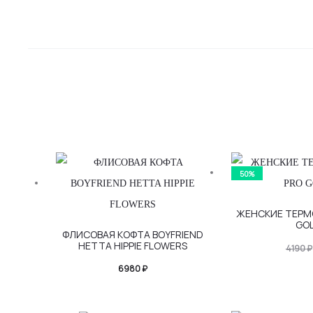
50%
Этот
ЖЕНСКИЕ ТЕРМ
GO
Этот
товар
ФЛИСОВАЯ КОФТА BOYFRIEND
HETTA HIPPIE FLOWERS
товар
имеет
4190
₽
имеет
неско
6980
₽
несколько
вариа
вариаций.
Опци