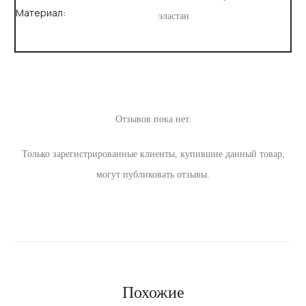
Материал:
эластан
Отзывов пока нет.
О
Только зарегистрированные клиенты, купившие данный товар,
т
могут публиковать отзывы.
з
ы
в
ы
Похожие