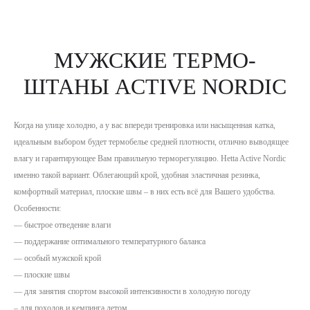
МУЖСКИЕ ТЕРМО-
ШТАНЫ ACTIVE NORDIC
Когда на улице холодно, а у вас впереди тренировка или насыщенная катка,
идеальным выбором будет термобелье средней плотности, отлично выводящее
влагу и гарантирующее Вам правильную терморегуляцию. Hetta Active Nordic
именно такой вариант. Облегающий крой, удобная эластичная резинка,
комфортный материал, плоские швы – в них есть всё для Вашего удобства.
Особенности:
— быстрое отведение влаги
— поддержание оптимального температурного баланса
— особый мужской крой
— плоские швы
— для занятия спортом высокой интенсивности в холодную погоду
– для походов и кемпинга летом