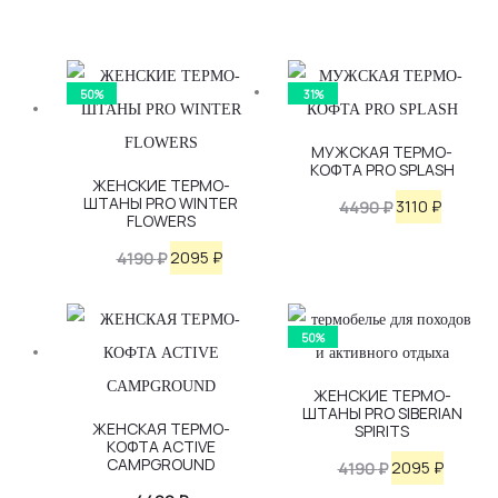
50%
31%
МУЖСКАЯ ТЕРМО-
КОФТА PRO SPLASH
ЖЕНСКИЕ ТЕРМО-
ШТАНЫ PRO WINTER
Первоначаль
Текуща
3110
₽
4490
₽
FLOWERS
цена
цена:
Первоначальная
Текущая
2095
₽
4190
₽
составляла
3110 ₽.
цена
цена:
4490 ₽.
составляла
2095 ₽.
50%
4190 ₽.
ЖЕНСКИЕ ТЕРМО-
ШТАНЫ PRO SIBERIAN
ЖЕНСКАЯ ТЕРМО-
SPIRITS
КОФТА ACTIVE
CAMPGROUND
Первоначаль
Текущ
2095
₽
4190
₽