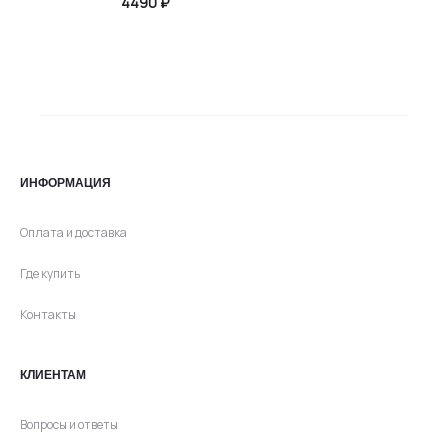
цена
цена:
4490
₽
составляла
2095 ₽.
4190 ₽.
ИНФОРМАЦИЯ
Оплата и доставка
Где купить
Контакты
КЛИЕНТАМ
Вопросы и ответы