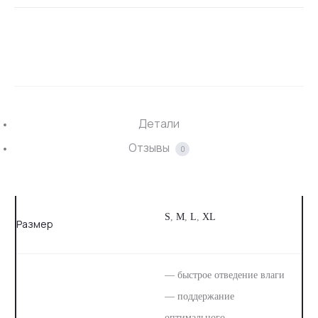
SHARE
Детали
Отзывы
0
S
,
M
,
L
,
XL
Размер
— быстрое отведение влаги
— поддержание
оптимального