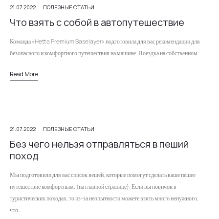
21.07.2022
ПОЛЕЗНЫЕ СТАТЬИ
Что взять с собой в автопутешествие
Команда «Hetta Premium Baselayer» подготовила для вас рекомендации для
безопасного и комфортного путешествия на машине. Поездка на собственном
автомобиле в отдаленные части нашей страны не только подарит вам
Read More
независимость от…
21.07.2022
ПОЛЕЗНЫЕ СТАТЬИ
Без чего нельзя отправляться в пеший
поход
Мы подготовили для вас список вещей, которые помогут сделать ваше пешее
путешествие комфортным. (на главной странице). Если вы новичок в
туристических походах, то из-за неопытности можете взять много ненужного,
что…