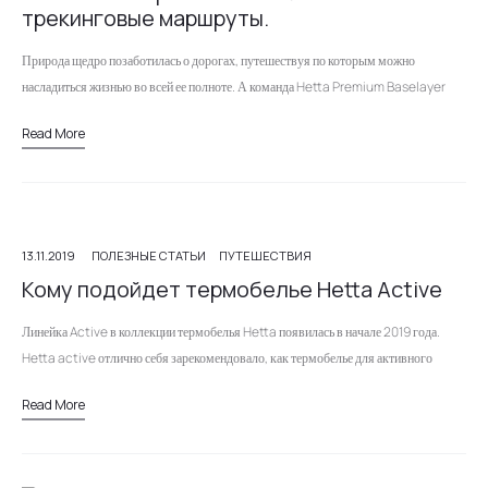
трекинговые маршруты.
Природа щедро позаботилась о дорогах, путешествуя по которым можно
насладиться жизнью во всей ее полноте. А команда Hetta Premium Baselayer
решила помочь вам с выбором туристического приключения. Вот наш список…
Read More
13.11.2019
ПОЛЕЗНЫЕ СТАТЬИ
ПУТЕШЕСТВИЯ
Кому подойдет термобелье Hetta Active
Линейка Active в коллекции термобелья Hetta появилась в начале 2019 года.
Hetta active отлично себя зарекомендовало, как термобелье для активного
отдыха и занятий спортом зимой. Но оно подходит не только…
Read More