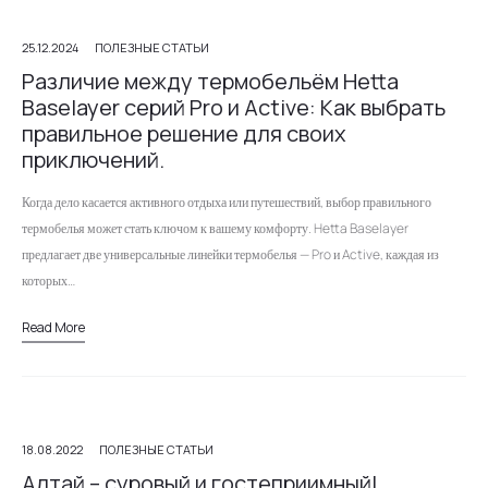
25.12.2024
ПОЛЕЗНЫЕ СТАТЬИ
Различие между термобельём Hetta
Baselayer серий Pro и Active: Как выбрать
правильное решение для своих
приключений.
Когда дело касается активного отдыха или путешествий, выбор правильного
термобелья может стать ключом к вашему комфорту. Hetta Baselayer
предлагает две универсальные линейки термобелья — Pro и Active, каждая из
которых…
Read More
18.08.2022
ПОЛЕЗНЫЕ СТАТЬИ
Алтай – суровый и гостеприимный!