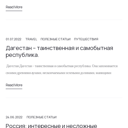
Read More
01.07.2022
TRAVEL
ПОЛЕЗНЫЕ СТАТЬИ
ПУТЕШЕСТВИЯ
Дагестан – таинственная и самобытная
республика.
Дагестан Дагестан – таинственная и самобытная республика. Она запоминается
своими древними аулами, нескончаемыми зелеными долинами, манящими
вершинами и замысловатыми серпантинами. Привычный многим туризм здесь
Read More
только начинает развиваться, поэтому вы скорее…
24.06.2022
ПОЛЕЗНЫЕ СТАТЬИ
Россия: интересные и несложные