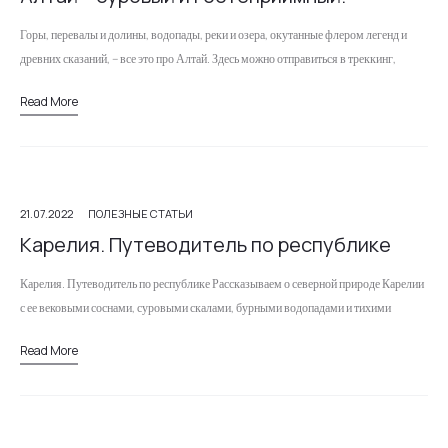
Горы, перевалы и долины, водопады, реки и озера, окутанные флером легенд и
древних сказаний, – все это про Алтай. Здесь можно отправиться в треккинг,
взойти на одну из высочайших гор…
Read More
21.07.2022
ПОЛЕЗНЫЕ СТАТЬИ
Карелия. Путеводитель по республике
Карелия. Путеводитель по республике Рассказываем о северной природе Карелии
с ее вековыми соснами, суровыми скалами, бурными водопадами и тихими
озерами. Добраться сюда можно на любом виде транспорта. В Петрозаводске
Read More
есть…