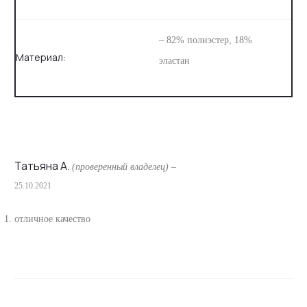
– 82% полиэстер, 18%
Материал:
эластан
Татьяна А.
(проверенный владелец)
–
25.10.2021
О
т
отличное качество
з
ы
в