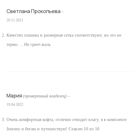
ы
Светлана Прокопьева
–
20.11.2021
Качество пошива и размерная сетка соответствуют, но это не
термо…. Не греет-жаль
Мария
(проверенный владелец)
–
19.04.2022
Очень комфортная кофта, отлично отводит влагу, я в комплекте
Journey и бегаю и путешествую! Ставлю 10 из 10