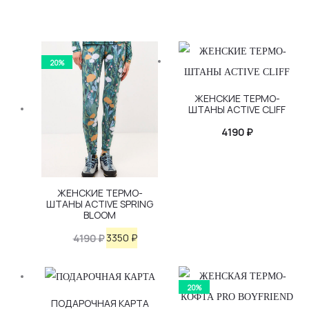
20%
ЖЕНСКИЕ ТЕРМО-
ШТАНЫ ACTIVE CLIFF
4190
₽
ЖЕНСКИЕ ТЕРМО-
ШТАНЫ ACTIVE SPRING
BLOOM
Первоначальная
Текущая
3350
₽
4190
₽
цена
цена:
составляла
3350 ₽.
20%
4190 ₽.
ПОДАРОЧНАЯ КАРТА