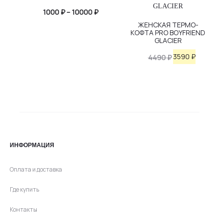
Диапазон
1000
₽
–
10000
₽
ЖЕНСКАЯ ТЕРМО-
цен:
КОФТА PRO BOYFRIEND
GLACIER
1000 ₽
–
Первоначаль
Текущ
3590
₽
4490
₽
10000 ₽
цена
цена:
составляла
3590 ₽.
4490 ₽.
ИНФОРМАЦИЯ
Оплата и доставка
Где купить
Контакты