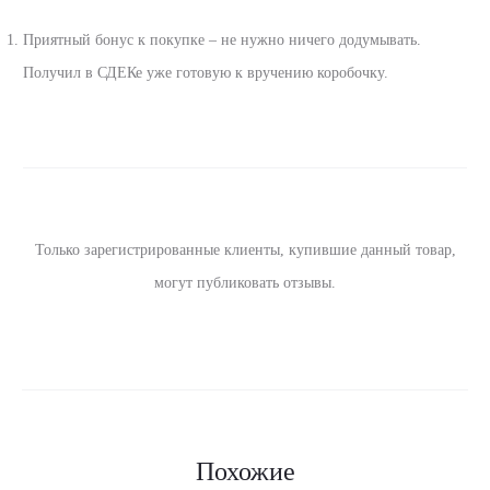
О
т
Приятный бонус к покупке – не нужно ничего додумывать.
Получил в СДЕКе уже готовую к вручению коробочку.
з
ы
в
ы
Только зарегистрированные клиенты, купившие данный товар,
могут публиковать отзывы.
Похожие