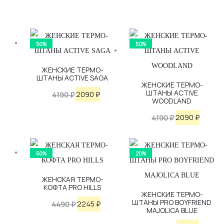
50%
50%
ЖЕНСКИЕ ТЕРМО-
ШТАНЫ ACTIVE SAGA
ЖЕНСКИЕ ТЕРМО-
ШТАНЫ ACTIVE
Первоначальная
Текущая
2090
₽
4190
₽
WOODLAND
цена
цена:
Первоначаль
Текущ
2090
₽
4190
₽
составляла
2090 ₽.
цена
цена:
4190 ₽.
составляла
2090 ₽
50%
20%
4190 ₽.
ЖЕНСКАЯ ТЕРМО-
КОФТА PRO HILLS
ЖЕНСКИЕ ТЕРМО-
ШТАНЫ PRO BOYFRIEND
Первоначальная
Текущая
2245
₽
4490
₽
MAJOLICA BLUE
цена
цена: