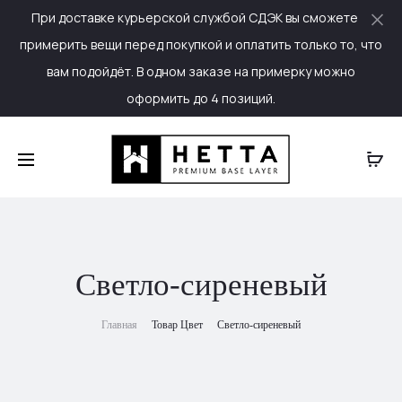
При доставке курьерской службой СДЭК вы сможете
Cl
примерить вещи перед покупкой и оплатить только то, что
вам подойдёт. В одном заказе на примерку можно
оформить до 4 позиций.
Светло-сиреневый
Главная
Товар Цвет
Светло-сиреневый