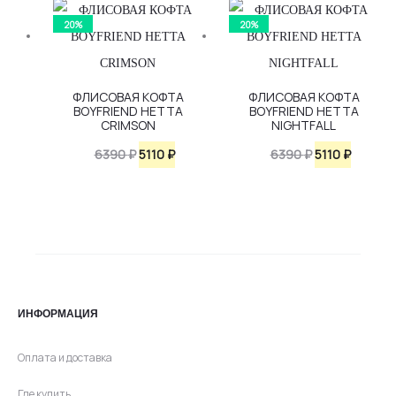
20%
20%
ФЛИСОВАЯ КОФТА
ФЛИСОВАЯ КОФТА
BOYFRIEND HETTA
BOYFRIEND HETTA
CRIMSON
NIGHTFALL
Первоначальная
Текущая
Первоначаль
Текуща
6390
₽
5110
₽
6390
₽
5110
₽
цена
цена:
цена
цена:
составляла
5110 ₽.
составляла
5110 ₽.
6390 ₽.
6390 ₽.
ИНФОРМАЦИЯ
Оплата и доставка
Где купить